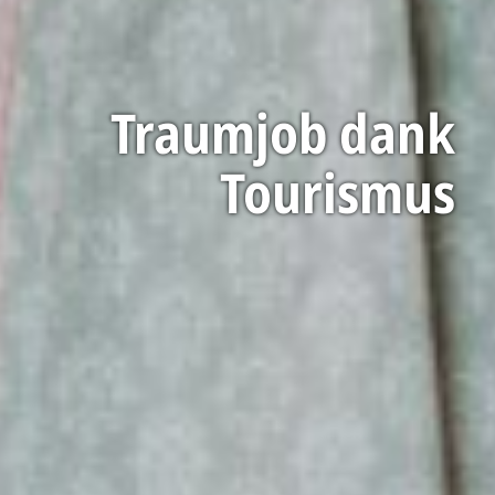
Wir machen Urlaub
- die
Tourismusbranche
Traumjob dank
Tourismus
Bayern