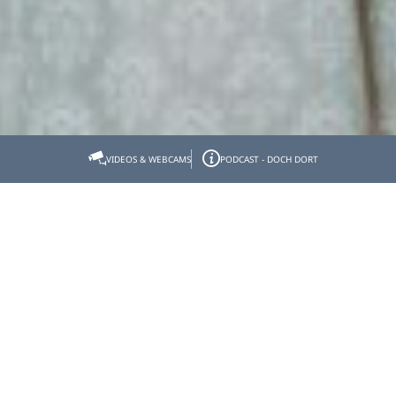
Startseite
#DankeTourismus
VIDEOS & WEBCAMS
PODCAST - DOCH DORT
Traumjob dank Tourismus
Beruf aus Leidenschaft – Dieser Satz vereint viele, die in
der Tourismusbranche im Tölzer Land tätig sind.
Berufe, die es ohne den Tourismus in dieser Vielfalt
nicht gäbe. Erfahren Sie, wer diese Menschen sind und
was Sie an Job und Gästen schätzen.