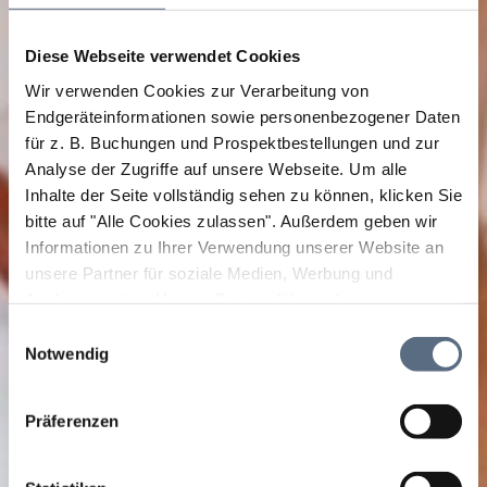
Diese Webseite verwendet Cookies
Wir verwenden Cookies zur Verarbeitung von
Endgeräteinformationen sowie personenbezogener Daten
für z. B. Buchungen und Prospektbestellungen und zur
Analyse der Zugriffe auf unsere Webseite.
Um alle
Inhalte der Seite vollständig sehen zu können, klicken Sie
bitte auf "Alle Cookies zulassen".
Außerdem geben wir
Informationen zu Ihrer Verwendung unserer Website an
unsere Partner für soziale Medien, Werbung und
Analysen weiter. Unsere Partner führen diese
Informationen möglicherweise mit weiteren Daten
Einwilligungsauswahl
Bitte akzeptieren Sie den Einsatz aller Cookies, um den
zusammen, die Sie ihnen bereitgestellt haben oder die
Notwendig
Inhalt dieser Seite sehen zu können.
sie im Rahmen Ihrer Nutzung der Dienste gesammelt
Cookie Einstellungen ändern
haben.
Präferenzen