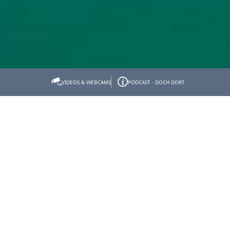
Startseite
Impressum
VIDEOS & WEBCAMS
PODCAST - DOCH DORT
Impressum
Herausgeber
Landkreis Bad Tölz-Wolfratshausen
vertreten durch Herrn Landrat Ludwig Schmid
Umsatzsteuer-Identifikationsnummer gemäß § 27 a
Umsatzsteuergesetz
DE128378248
Kontakt