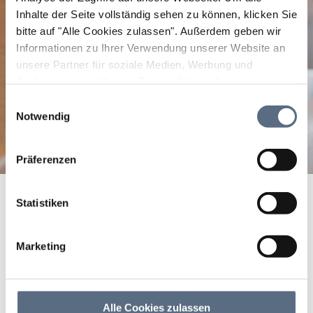
Inhalte der Seite vollständig sehen zu können, klicken Sie
bitte auf "Alle Cookies zulassen".
Außerdem geben wir
Informationen zu Ihrer Verwendung unserer Website an
unsere Partner für soziale Medien, Werbung und
Analysen weiter. Unsere Partner führen diese
Informationen möglicherweise mit weiteren Daten
Einwilligungsauswahl
zusammen, die Sie ihnen bereitgestellt haben oder die
Notwendig
sie im Rahmen Ihrer Nutzung der Dienste gesammelt
haben.
Präferenzen
Statistiken
Bitte akzeptieren Sie den Einsatz aller
Marketing
Cookies, um den Inhalt dieser Seite sehen zu
können.
Cookie Einstellungen ändern
Alle Cookies zulassen