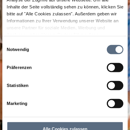
Inhalte der Seite vollständig sehen zu können, klicken Sie
bitte auf "Alle Cookies zulassen".
Außerdem geben wir
Informationen zu Ihrer Verwendung unserer Website an
unsere Partner für soziale Medien, Werbung und
Analysen weiter. Unsere Partner führen diese
Informationen möglicherweise mit weiteren Daten
Einwilligungsauswahl
zusammen, die Sie ihnen bereitgestellt haben oder die
Notwendig
sie im Rahmen Ihrer Nutzung der Dienste gesammelt
haben.
Präferenzen
Statistiken
Marketing
Alle Cookies zulassen