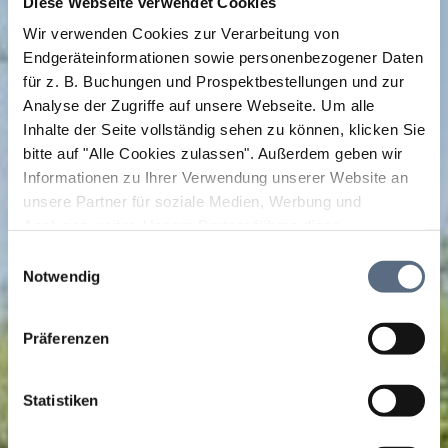
Diese Webseite verwendet Cookies
Wir verwenden Cookies zur Verarbeitung von
Endgeräteinformationen sowie personenbezogener Daten
für z. B. Buchungen und Prospektbestellungen und zur
Analyse der Zugriffe auf unsere Webseite.
Um alle
Inhalte der Seite vollständig sehen zu können, klicken Sie
bitte auf "Alle Cookies zulassen".
Außerdem geben wir
Informationen zu Ihrer Verwendung unserer Website an
unsere Partner für soziale Medien, Werbung und
Analysen weiter. Unsere Partner führen diese
Informationen möglicherweise mit weiteren Daten
Einwilligungsauswahl
zusammen, die Sie ihnen bereitgestellt haben oder die
Notwendig
sie im Rahmen Ihrer Nutzung der Dienste gesammelt
haben.
Präferenzen
Statistiken