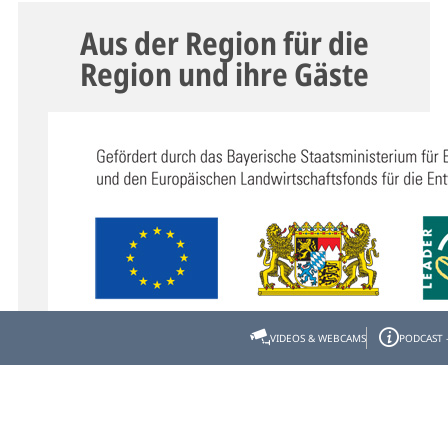
Aus der Region für die
Region und ihre Gäste
VIDEOS & WEBCAMS
PODCAST 
Das Projekt "Kräuter-Erlebnis-Region Tölzer
Land" wurde gefördert durch das Bayerische
Staatsministerium für Ernährung,
Landwirtschaft und Forsten und den