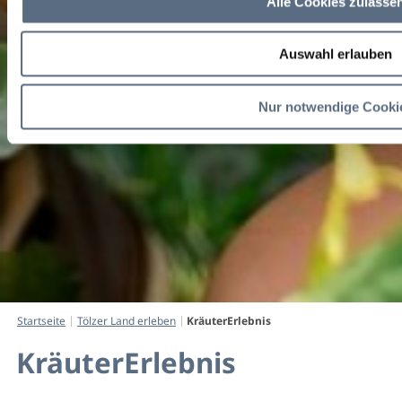
KräuterErlebnis
KräuterErlebnis
KräuterErlebnis
Winzenhöller
Kräuter
Alle Cookies zulasse
Auswahl erlauben
Nur notwendige Cooki
Startseite
Tölzer Land erleben
KräuterErlebnis
KräuterErlebnis