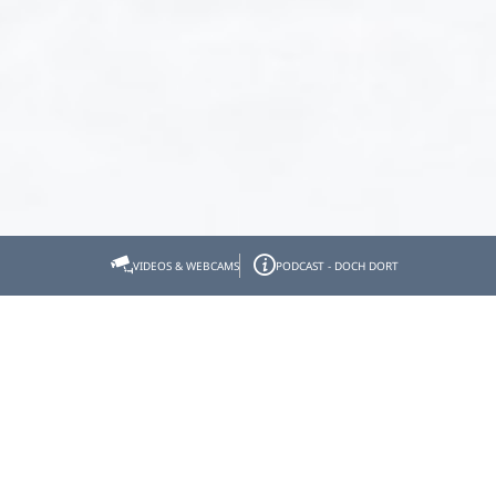
Startseite
#DankeTourismus
Alexandra Danner
VIDEOS & WEBCAMS
PODCAST - DOCH DORT
Alexandra Danner
Testimonial
Dank touristischer
Infrastrukturen haben die
Kinder und Jugendlichen in
unserer Region frühen Zugang