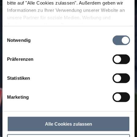
bitte auf "Alle Cookies zulassen".
Außerdem geben wir
Informationen zu Ihrer Verwendung unserer Website an
unsere Partner für soziale Medien, Werbung und
Analysen weiter. Unsere Partner führen diese
Informationen möglicherweise mit weiteren Daten
Einwilligungsauswahl
zusammen, die Sie ihnen bereitgestellt haben oder die
Notwendig
sie im Rahmen Ihrer Nutzung der Dienste gesammelt
haben.
Präferenzen
Statistiken
Marketing
Alle Cookies zulassen