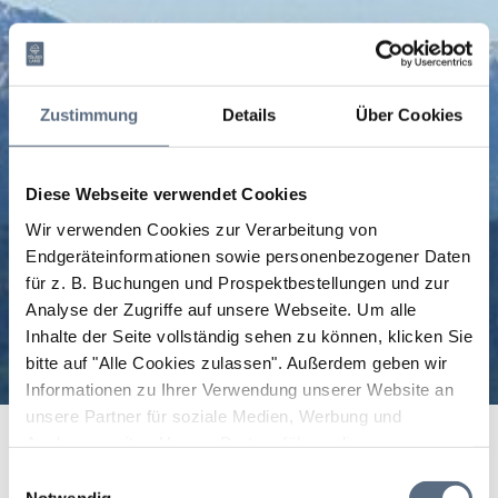
Zustimmung
Details
Über Cookies
Diese Webseite verwendet Cookies
Wir verwenden Cookies zur Verarbeitung von
Endgeräteinformationen sowie personenbezogener Daten
für z. B. Buchungen und Prospektbestellungen und zur
Analyse der Zugriffe auf unsere Webseite.
Um alle
Inhalte der Seite vollständig sehen zu können, klicken Sie
bitte auf "Alle Cookies zulassen".
Außerdem geben wir
Informationen zu Ihrer Verwendung unserer Website an
unsere Partner für soziale Medien, Werbung und
Analysen weiter. Unsere Partner führen diese
Informationen möglicherweise mit weiteren Daten
Einwilligungsauswahl
Bitte akzeptieren Sie den Einsatz aller Cookies, um den
Bitte akzeptieren Sie den Einsatz aller Cookies, um den
Bitte akzeptieren Sie den Einsatz aller Cookies, um den
Bitte akzeptieren Sie den Einsatz aller Cookies, um den
Bitte akzeptieren Sie den Einsatz aller Cookies, um den
Bitte akzeptieren Sie den Einsatz aller Cookies, um den
Bitte akzeptieren Sie den Einsatz aller Cookies, um den
zusammen, die Sie ihnen bereitgestellt haben oder die