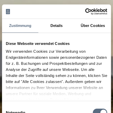
Zustimmung
Details
Über Cookies
Diese Webseite verwendet Cookies
Wir verwenden Cookies zur Verarbeitung von
Endgeräteinformationen sowie personenbezogener Daten
für z. B. Buchungen und Prospektbestellungen und zur
Analyse der Zugriffe auf unsere Webseite.
Um alle
Inhalte der Seite vollständig sehen zu können, klicken Sie
bitte auf "Alle Cookies zulassen".
Außerdem geben wir
Informationen zu Ihrer Verwendung unserer Website an
unsere Partner für soziale Medien, Werbung und
Analysen weiter. Unsere Partner führen diese
Informationen möglicherweise mit weiteren Daten
Einwilligungsauswahl
zusammen, die Sie ihnen bereitgestellt haben oder die
Notwendig