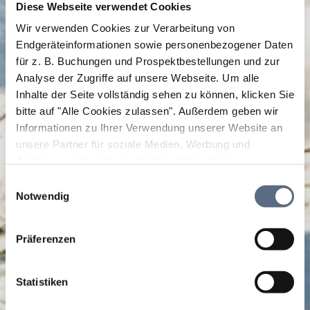
Diese Webseite verwendet Cookies
Wir verwenden Cookies zur Verarbeitung von
Endgeräteinformationen sowie personenbezogener Daten
für z. B. Buchungen und Prospektbestellungen und zur
Analyse der Zugriffe auf unsere Webseite.
Um alle
Inhalte der Seite vollständig sehen zu können, klicken Sie
bitte auf "Alle Cookies zulassen".
Außerdem geben wir
Informationen zu Ihrer Verwendung unserer Website an
unsere Partner für soziale Medien, Werbung und
Analysen weiter. Unsere Partner führen diese
Informationen möglicherweise mit weiteren Daten
Einwilligungsauswahl
Bitte akzeptieren Sie den Einsatz aller Cookies, um den
zusammen, die Sie ihnen bereitgestellt haben oder die
Notwendig
Inhalt dieser Seite sehen zu können.
sie im Rahmen Ihrer Nutzung der Dienste gesammelt
Cookie Einstellungen ändern
haben.
Präferenzen
Statistiken