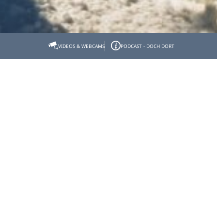
Startseite
Tölzer Land erleben
WinterErlebnis
VIDEOS & WEBCAMS
PODCAST - DOCH DORT
WinterErlebnis
Das Tölzer Land im Winter - ein Paradies für
Wintersportler und Genussmenschen!