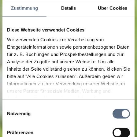
Zustimmung
Details
Über Cookies
Diese Webseite verwendet Cookies
Wir verwenden Cookies zur Verarbeitung von
Endgeräteinformationen sowie personenbezogener Daten
für z. B. Buchungen und Prospektbestellungen und zur
Analyse der Zugriffe auf unsere Webseite.
Um alle
Inhalte der Seite vollständig sehen zu können, klicken Sie
bitte auf "Alle Cookies zulassen".
Außerdem geben wir
Informationen zu Ihrer Verwendung unserer Website an
unsere Partner für soziale Medien, Werbung und
Analysen weiter. Unsere Partner führen diese
Informationen möglicherweise mit weiteren Daten
Einwilligungsauswahl
zusammen, die Sie ihnen bereitgestellt haben oder die
Notwendig
sie im Rahmen Ihrer Nutzung der Dienste gesammelt
haben.
Präferenzen