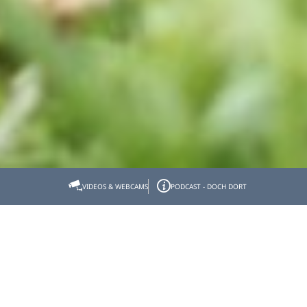
Startseite
Tölzer Land erleben
KräuterErlebnis
VIDEOS & WEBCAMS
PODCAST - DOCH DORT
Kräuterwanderungen
Kräuterwanderungen
Kräuterwanderungen
Herrlich: den Duft der würzigen Wiesenkräuter in der
Nase und die Berge und Seen im Blick. Zwischen den
Gräsern summt und brummt es, das feine Zirpen der