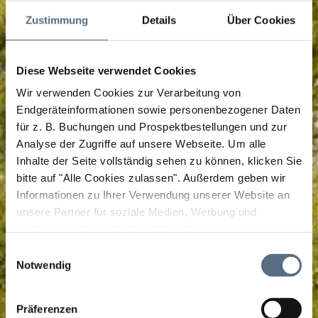
Zustimmung
Details
Über Cookies
Diese Webseite verwendet Cookies
Wir verwenden Cookies zur Verarbeitung von
Endgeräteinformationen sowie personenbezogener Daten
für z. B. Buchungen und Prospektbestellungen und zur
Analyse der Zugriffe auf unsere Webseite.
Um alle
Inhalte der Seite vollständig sehen zu können, klicken Sie
bitte auf "Alle Cookies zulassen".
Außerdem geben wir
Informationen zu Ihrer Verwendung unserer Website an
unsere Partner für soziale Medien, Werbung und
Analysen weiter. Unsere Partner führen diese
Informationen möglicherweise mit weiteren Daten
Einwilligungsauswahl
zusammen, die Sie ihnen bereitgestellt haben oder die
Notwendig
sie im Rahmen Ihrer Nutzung der Dienste gesammelt
haben.
Präferenzen