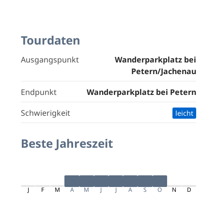
Tourdaten
Ausgangspunkt
Wanderparkplatz bei
Petern/Jachenau
Endpunkt
Wanderparkplatz bei Petern
Schwierigkeit
leicht
Beste Jahreszeit
J
F
M
A
M
J
J
A
S
O
N
D