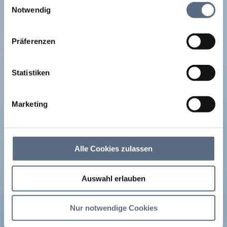
zusammen, die Sie ihnen bereitgestellt haben oder die
Notwendig
sie im Rahmen Ihrer Nutzung der Dienste gesammelt
haben.
Präferenzen
Statistiken
Marketing
Alle Cookies zulassen
Auswahl erlauben
Nur notwendige Cookies