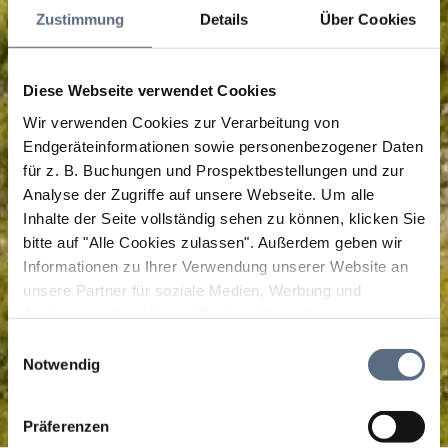
Zustimmung
Details
Über Cookies
Diese Webseite verwendet Cookies
Wir verwenden Cookies zur Verarbeitung von
Endgeräteinformationen sowie personenbezogener Daten
für z. B. Buchungen und Prospektbestellungen und zur
Analyse der Zugriffe auf unsere Webseite.
Um alle
Inhalte der Seite vollständig sehen zu können, klicken Sie
bitte auf "Alle Cookies zulassen".
Außerdem geben wir
Informationen zu Ihrer Verwendung unserer Website an
unsere Partner für soziale Medien, Werbung und
Analysen weiter. Unsere Partner führen diese
Informationen möglicherweise mit weiteren Daten
Einwilligungsauswahl
zusammen, die Sie ihnen bereitgestellt haben oder die
Notwendig
sie im Rahmen Ihrer Nutzung der Dienste gesammelt
haben.
Präferenzen