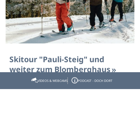
Skitour "Pauli-Steig" und
weiter zum Blomberghaus
VIDEOS & WEBCAMS
PODCAST - DOCH DORT
- Start: Parkplatz Blomberg - Ziel: Blomberghaus
Strecke:
3,260 km
Dauer:
1:30 h
Aufstieg:
546 hm
Abstieg:
56 hm
Schwierigkeit:
mittel