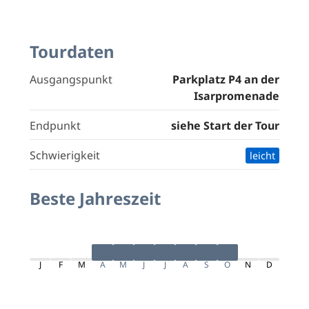
Tourdaten
Ausgangspunkt
Parkplatz P4 an der
Isarpromenade
Endpunkt
siehe Start der Tour
Schwierigkeit
leicht
Beste Jahreszeit
J
F
M
A
M
J
J
A
S
O
N
D