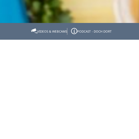
Startseite
Tölzer Land erleben
Kunst & Kultur
VIDEOS & WEBCAMS
PODCAST - DOCH DORT
Tradition & Brauchtum
Leonhardi im Tölzer Land
Leonhardi im Tölzer Land
Der Hl. Leonhard
wird weithin als Patron der
Gefangenen und vor allem der (Haus-)Tiere verehrt.
Leonhard von Limoges, (um 500 n.Chr.)*, auch
Leonhard von Noblat genannt, war ein im fränkischen
Reich geborener und am Hof der Merowinger
erzogener Adelssohn. Gemäß einer im 11. Jahrhundert
verfassten Biografie taufte und erzog ihn der
Erzbischof Remigius von Reims (440-534). Von Mitleid
erfüllt, suchte der junge Leonhard regelmäßig
Gefangene auf und sprach erfolgreich für ihre
Freilassung bei König Chlodwig I. bzw. Chlothar I. vor.