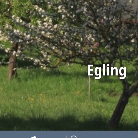
Egling
Startseite
Reiseplanung
Unsere Orte
Egling
Egling