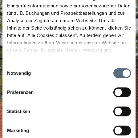
Endgeräteinformationen sowie personenbezogener Daten
für z. B. Buchungen und Prospektbestellungen und zur
Analyse der Zugriffe auf unsere Webseite.
Um alle
Inhalte der Seite vollständig sehen zu können, klicken Sie
bitte auf "Alle Cookies zulassen".
Außerdem geben wir
Informationen zu Ihrer Verwendung unserer Website an
unsere Partner für soziale Medien, Werbung und
Analysen weiter. Unsere Partner führen diese
Informationen möglicherweise mit weiteren Daten
Einwilligungsauswahl
zusammen, die Sie ihnen bereitgestellt haben oder die
Notwendig
sie im Rahmen Ihrer Nutzung der Dienste gesammelt
haben.
Präferenzen
Statistiken
Marketing