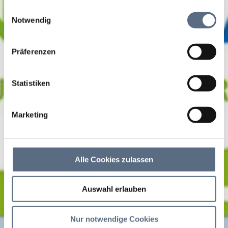
Informationen möglicherweise mit weiteren Daten
Einwilligungsauswahl
zusammen, die Sie ihnen bereitgestellt haben oder die
Notwendig
sie im Rahmen Ihrer Nutzung der Dienste gesammelt
haben.
Präferenzen
Statistiken
Marketing
Alle Cookies zulassen
Auswahl erlauben
Nur notwendige Cookies