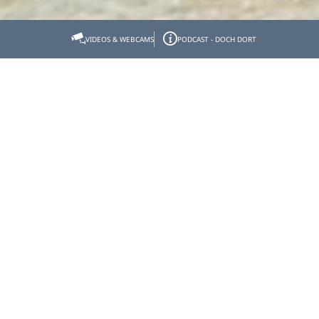
Startseite
Reiseplanung
Gästekarten
Die Königscard
VIDEOS & WEBCAMS
PODCAST - DOCH DORT
Die Königscard
Urlaub mit der KÖNIGSCARD: zu jeder Jahreszeit ein
wahres Erlebnis!
Aktiv & actiongeladen aber auch kulturell inspirierend,
romantisch, vital und kulinarisch extravagant. All das
ist Urlaub in den Bergen für uns. Klingt teuer? Muss es
nicht sein!
Mit der KÖNIGSCARD-Gästekarte genießen Sie
sorgenfrei über 200 Spitzenerlebnisse in Oberbayern,
im Allgäu und in Tirol.
Sie erkunden sorglos die Berggipfel der Alpen, erleben
die Seenlandschaft zu Schiff, klettern Sie durch die