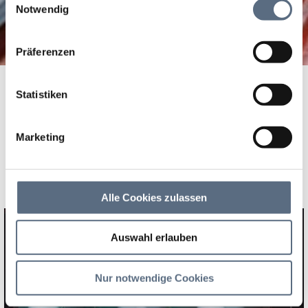
zusammen, die Sie ihnen bereitgestellt haben oder die
Notwendig
sie im Rahmen Ihrer Nutzung der Dienste gesammelt
haben.
Präferenzen
Startseite
Aktuelles
Statistiken
Aktuelles
Marketing
Neuigkeiten, Besonderheiten , Wissenswertes und
Veranstaltungshighlights
Alle Cookies zulassen
Aktuelles
Auswahl erlauben
Nur notwendige Cookies