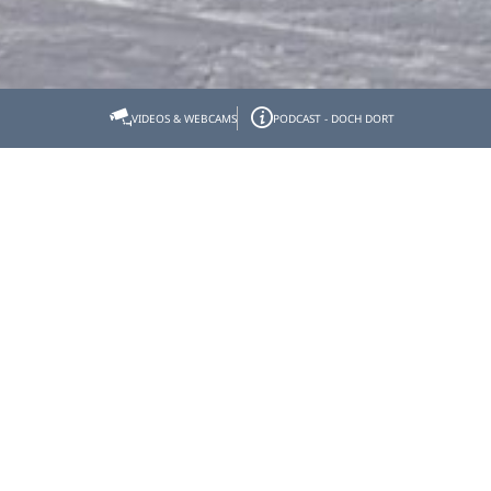
Startseite
Tölzer Land erleben
WinterErlebnis
VIDEOS & WEBCAMS
PODCAST - DOCH DORT
Lenggrieser Brauneck
Lenggrieser Brauneck
Hier finden Sie alles, was Sie für
perfekte Wintertage brauchen:
Brauneck-Bergbahn
Gilgenhöfe 28
83661
Lenggries
Tel:
08042/ 503940