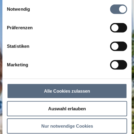
Informationen möglicherweise mit weiteren Daten
Einwilligungsauswahl
zusammen, die Sie ihnen bereitgestellt haben oder die
Notwendig
sie im Rahmen Ihrer Nutzung der Dienste gesammelt
haben.
Präferenzen
Statistiken
Marketing
Alle Cookies zulassen
Auswahl erlauben
Nur notwendige Cookies