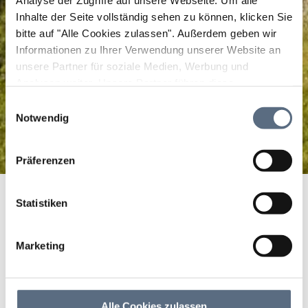
Analyse der Zugriffe auf unsere Webseite.
Um alle
Inhalte der Seite vollständig sehen zu können, klicken Sie
bitte auf "Alle Cookies zulassen".
Außerdem geben wir
Informationen zu Ihrer Verwendung unserer Website an
unsere Partner für soziale Medien, Werbung und
Analysen weiter. Unsere Partner führen diese
Informationen möglicherweise mit weiteren Daten
Einwilligungsauswahl
zusammen, die Sie ihnen bereitgestellt haben oder die
Notwendig
sie im Rahmen Ihrer Nutzung der Dienste gesammelt
haben.
Präferenzen
Winterweg zum Blomberghaus
Startseite
Winterweg zum Blomberghaus
Statistiken
Winterweg zum
Blomberghaus
Marketing
Winterwanderung, Winter
Alle Cookies zulassen