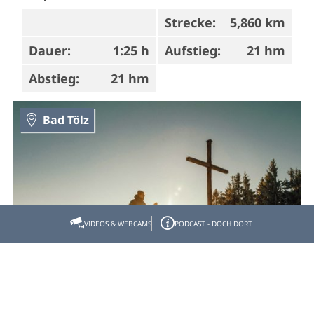
Strecke:
5,860 km
Dauer:
1:25 h
Aufstieg:
21 hm
Abstieg:
21 hm
Bad Tölz
VIDEOS & WEBCAMS
PODCAST - DOCH DORT