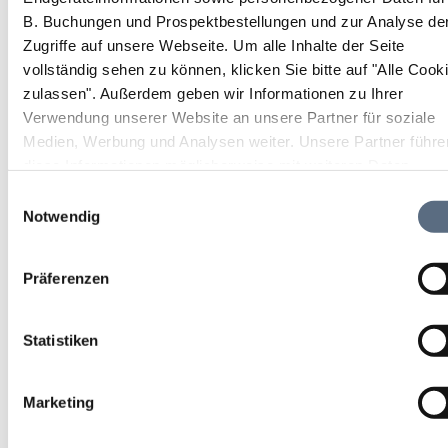
Vital-Brunnen-Runde
B. Buchungen und Prospektbestellungen und zur Analyse de
Zugriffe auf unsere Webseite.
Um alle Inhalte der Seite
Laufen, Nordic Walking
vollständig sehen zu können, klicken Sie bitte auf "Alle Cook
zulassen".
Außerdem geben wir Informationen zu Ihrer
Verwendung unserer Website an unsere Partner für soziale
Dauer
Strecke
Aufstieg
Medien, Werbung und Analysen weiter. Unsere Partner führe
2:15 h
8.02 km
108 hm
diese Informationen möglicherweise mit weiteren Daten
zusammen, die Sie ihnen bereitgestellt haben oder die sie im
Abstieg
Einwilligungsauswahl
Rahmen Ihrer Nutzung der Dienste gesammelt haben.
Notwendig
108 hm
Präferenzen
Statistiken
Marketing