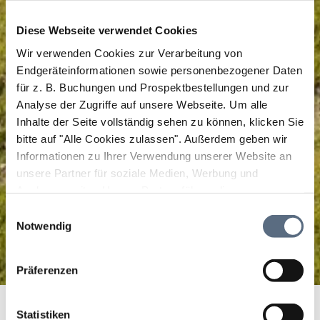
Diese Webseite verwendet Cookies
Wir verwenden Cookies zur Verarbeitung von
Endgeräteinformationen sowie personenbezogener Daten
für z. B. Buchungen und Prospektbestellungen und zur
Analyse der Zugriffe auf unsere Webseite.
Um alle
Inhalte der Seite vollständig sehen zu können, klicken Sie
bitte auf "Alle Cookies zulassen".
Außerdem geben wir
Informationen zu Ihrer Verwendung unserer Website an
unsere Partner für soziale Medien, Werbung und
Analysen weiter. Unsere Partner führen diese
Informationen möglicherweise mit weiteren Daten
Einwilligungsauswahl
zusammen, die Sie ihnen bereitgestellt haben oder die
Notwendig
sie im Rahmen Ihrer Nutzung der Dienste gesammelt
haben.
Präferenzen
Schloss- und Kirchenroute
Startseite
Schloss- und Kirchenroute
Statistiken