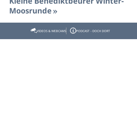
Kleine Benediktbeurer Winter-
Moosrunde
- Start: Parkplatz am Kloster Benediktbeuern - Ziel:
VIDEOS & WEBCAMS
PODCAST - DOCH DORT
Parkplatz am Kloster Benediktbeuern
Strecke:
5,860 km
Dauer:
1:25 h
Aufstieg:
21 hm
Abstieg:
21 hm
Bad Tölz