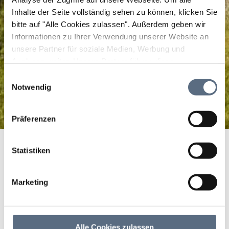
Inhalte der Seite vollständig sehen zu können, klicken Sie
bitte auf "Alle Cookies zulassen".
Außerdem geben wir
Informationen zu Ihrer Verwendung unserer Website an
unsere Partner für soziale Medien, Werbung und
Analysen weiter. Unsere Partner führen diese
Informationen möglicherweise mit weiteren Daten
Einwilligungsauswahl
zusammen, die Sie ihnen bereitgestellt haben oder die
Notwendig
sie im Rahmen Ihrer Nutzung der Dienste gesammelt
haben.
Präferenzen
Radrundtour Tölzer Land / Isartal
Startseite
Radrundtour Tölzer Land / Isartal
Statistiken
Radrundtour Tölzer Land /
Isartal
Marketing
Rad, Radfahren
Alle Cookies zulassen