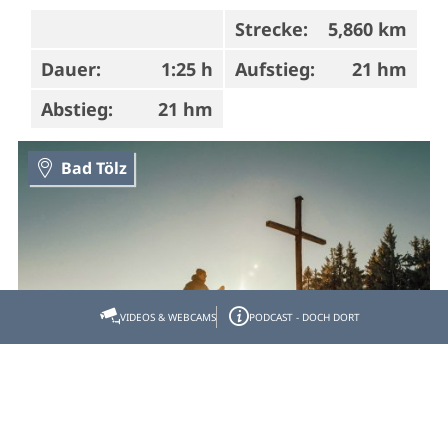
Strecke:
5,860 km
Dauer:
1:25 h
Aufstieg:
21 hm
Abstieg:
21 hm
Bad Tölz
VIDEOS & WEBCAMS
PODCAST - DOCH DORT