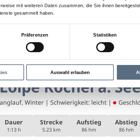
rweise mit weiteren Daten zusammen, die Sie ihnen bereitgestell
ienste gesammelt haben.
Präferenzen
Statistiken
Loipe Kochel a. See
 a. See
ies
Auswahl erlauben
A
Loipe Kochel a. Se
Langlauf, Winter
|
Schwierigkeit: leicht
|
Geschl
Dauer
Strecke
Aufstieg
Abstieg
1:13 h
5.23 km
86 hm
86 hm