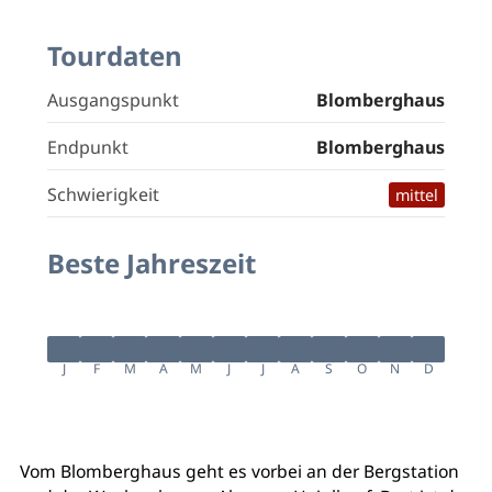
Tourdaten
Ausgangspunkt
Blomberghaus
Endpunkt
Blomberghaus
Schwierigkeit
mittel
Beste Jahreszeit
J
F
M
A
M
J
J
A
S
O
N
D
Vom Blomberghaus geht es vorbei an der Bergstation