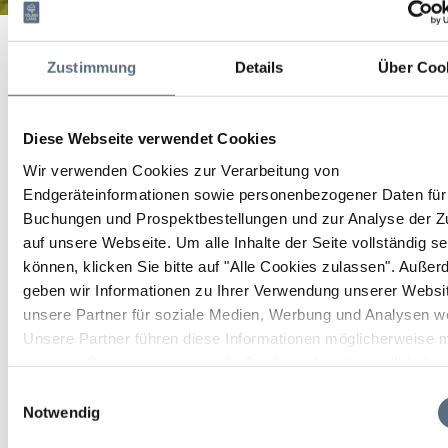
Heiglkopf Rundweg
Startseite
Heiglkopf Rundweg
Zustimmung
Details
Über Coo
Heiglkopf Rundweg
Bergtour, Wandern/Berge
|
Schwierigkeit:
Diese Webseite verwendet Cookies
mittel
Wir verwenden Cookies zur Verarbeitung von
Endgeräteinformationen sowie personenbezogener Daten für 
Dauer
Strecke
Aufstieg
Buchungen und Prospektbestellungen und zur Analyse der Zu
2:00 h
4.49 km
243 hm
auf unsere Webseite.
Um alle Inhalte der Seite vollständig s
können, klicken Sie bitte auf "Alle Cookies zulassen".
Außer
Abstieg
geben wir Informationen zu Ihrer Verwendung unserer Websi
239 hm
unsere Partner für soziale Medien, Werbung und Analysen we
Unsere Partner führen diese Informationen möglicherweise m
weiteren Daten zusammen, die Sie ihnen bereitgestellt habe
die sie im Rahmen Ihrer Nutzung der Dienste gesammelt ha
Einwilligungsauswahl
Notwendig