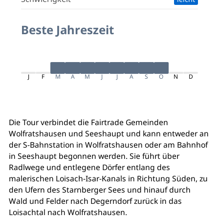
Beste Jahreszeit
J
F
M
A
M
J
J
A
S
O
N
D
Die Tour verbindet die Fairtrade Gemeinden
Wolfratshausen und Seeshaupt und kann entweder an
der S-Bahnstation in Wolfratshausen oder am Bahnhof
in Seeshaupt begonnen werden. Sie führt über
Radlwege und entlegene Dörfer entlang des
malerischen Loisach-Isar-Kanals in Richtung Süden, zu
den Ufern des Starnberger Sees und hinauf durch
Wald und Felder nach Degerndorf zurück in das
Loisachtal nach Wolfratshausen.