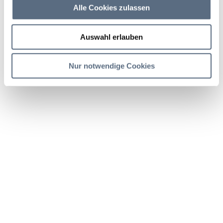
Alle Cookies zulassen
Dauer
Strecke
Aufstieg
3:25 h
49.03 km
272 hm
Auswahl erlauben
Abstieg
272 hm
Nur notwendige Cookies