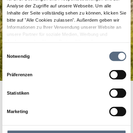
Analyse der Zugriffe auf unsere Webseite.
Um alle
Inhalte der Seite vollständig sehen zu können, klicken Sie
bitte auf "Alle Cookies zulassen".
Außerdem geben wir
Informationen zu Ihrer Verwendung unserer Website an
unsere Partner für soziale Medien, Werbung und
Analysen weiter. Unsere Partner führen diese
Informationen möglicherweise mit weiteren Daten
Einwilligungsauswahl
zusammen, die Sie ihnen bereitgestellt haben oder die
Notwendig
sie im Rahmen Ihrer Nutzung der Dienste gesammelt
haben.
Präferenzen
Radltour - fair, bio, regional
Startseite
Radltour - fair, bio, regional
Statistiken
Radltour - fair, bio,
regional
Marketing
Rad, Radfahren
|
Schwierigkeit: leicht