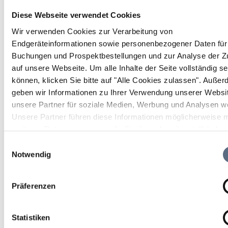
520 hm
Diese Webseite verwendet Cookies
Wir verwenden Cookies zur Verarbeitung von
Endgeräteinformationen sowie personenbezogener Daten für 
Buchungen und Prospektbestellungen und zur Analyse der Zu
auf unsere Webseite.
Um alle Inhalte der Seite vollständig s
können, klicken Sie bitte auf "Alle Cookies zulassen".
Außer
geben wir Informationen zu Ihrer Verwendung unserer Websi
unsere Partner für soziale Medien, Werbung und Analysen we
Unsere Partner führen diese Informationen möglicherweise m
weiteren Daten zusammen, die Sie ihnen bereitgestellt habe
die sie im Rahmen Ihrer Nutzung der Dienste gesammelt ha
Einwilligungsauswahl
Notwendig
Präferenzen
Statistiken