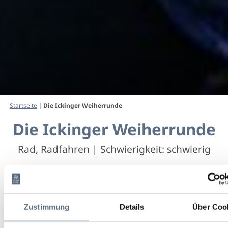
Startseite
Die Ickinger Weiherrunde
Die Ickinger Weiherrunde
Rad, Radfahren
|
Schwierigkeit: schwierig
Dauer
Strecke
Aufstieg
4:53 h
59.2 km
520 hm
Zustimmung
Details
Über Coo
Abstieg