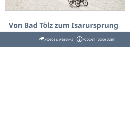
Von Bad Tölz zum Isarursprung
graveln
VIDEOS & WEBCAMS
PODCAST - DOCH DORT
- Start: Bad Tölz, Bahnhof - Ziel: Isarursprung
Strecke:
91,330 km
Dauer:
6:52 h
Aufstieg:
796 hm
Abstieg:
434 hm
Schwierigkeit:
schwierig
Bad Tölz