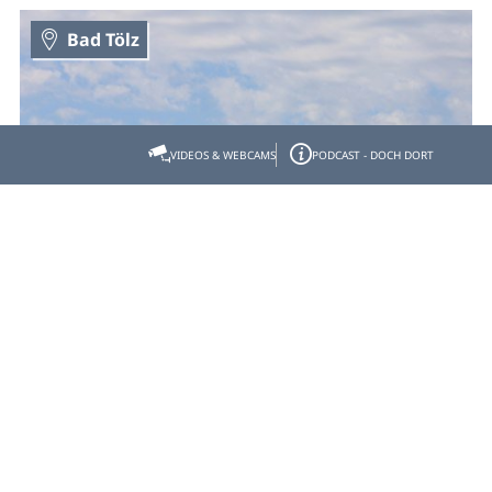
Bad Tölz
VIDEOS & WEBCAMS
PODCAST - DOCH DORT
Die Ickinger Weiherrunde
- Start: Icking, S-Bahnhof - Ziel: Icking, S-Bahnhof