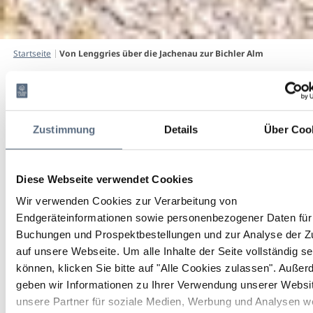
Startseite
Von Lenggries über die Jachenau zur Bichler Alm
Von Lenggries über die
Jachenau zur Bichler Alm
Zustimmung
Details
Über Coo
Rad, Mountainbike
|
Schwierigkeit: schwierig
Diese Webseite verwendet Cookies
Dauer
Strecke
Aufstieg
5:00 h
46 km
900 hm
Wir verwenden Cookies zur Verarbeitung von
Endgeräteinformationen sowie personenbezogener Daten für 
Buchungen und Prospektbestellungen und zur Analyse der Zu
auf unsere Webseite.
Um alle Inhalte der Seite vollständig s
können, klicken Sie bitte auf "Alle Cookies zulassen".
Außer
geben wir Informationen zu Ihrer Verwendung unserer Websi
unsere Partner für soziale Medien, Werbung und Analysen we