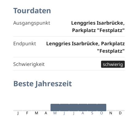
Tourdaten
Ausgangspunkt
Lenggries Isarbrücke,
Parkplatz "Festplatz"
Endpunkt
Lenggries Isarbrücke, Parkplatz
"Festplatz"
Schwierigkeit
schwierig
Beste Jahreszeit
J
F
M
A
M
J
J
A
S
O
N
D