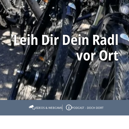
Leih Dir Dein Radl
vor Ort
Startseite
Tölzer Land erleben
SommerErlebnis
RadErlebnis
VIDEOS & WEBCAMS
PODCAST - DOCH DORT
Leih Dir Dein Radl vor Ort
Leih Dir Dein Radl vor Ort