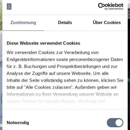
Zustimmung
Details
Über Cookies
Diese Webseite verwendet Cookies
Wir verwenden Cookies zur Verarbeitung von
Endgeräteinformationen sowie personenbezogener Daten
für z. B. Buchungen und Prospektbestellungen und zur
Analyse der Zugriffe auf unsere Webseite.
Um alle
Inhalte der Seite vollständig sehen zu können, klicken Sie
bitte auf "Alle Cookies zulassen".
Außerdem geben wir
Informationen zu Ihrer Verwendung unserer Website an
unsere Partner für soziale Medien, Werbung und
Analysen weiter. Unsere Partner führen diese
Informationen möglicherweise mit weiteren Daten
Einwilligungsauswahl
zusammen, die Sie ihnen bereitgestellt haben oder die
Notwendig
sie im Rahmen Ihrer Nutzung der Dienste gesammelt