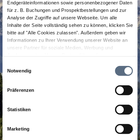
Endgeräteinformationen sowie personenbezogener Daten
für z. B. Buchungen und Prospektbestellungen und zur
Analyse der Zugriffe auf unsere Webseite.
Um alle
Inhalte der Seite vollständig sehen zu können, klicken Sie
bitte auf "Alle Cookies zulassen".
Außerdem geben wir
Informationen zu Ihrer Verwendung unserer Website an
unsere Partner für soziale Medien, Werbung und
Analysen weiter. Unsere Partner führen diese
Informationen möglicherweise mit weiteren Daten
Einwilligungsauswahl
zusammen, die Sie ihnen bereitgestellt haben oder die
Notwendig
sie im Rahmen Ihrer Nutzung der Dienste gesammelt
haben.
Präferenzen
Statistiken
Marketing