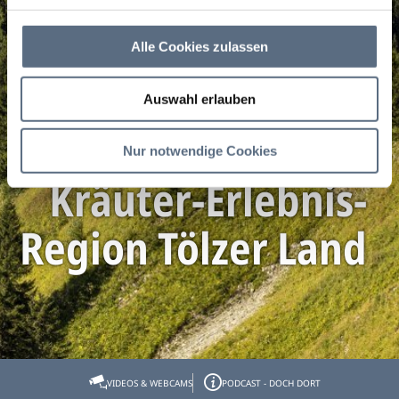
Alle Cookies zulassen
Wir sind Kräuterort
Auswahl erlauben
- Partner der
Nur notwendige Cookies
Kräuter-Erlebnis-
Region Tölzer Land
Startseite
Unser Tipp
VIDEOS & WEBCAMS
PODCAST - DOCH DORT
Wir sind Kräuterort - Partner der Kräuter-Erlebnis-Region Tölzer