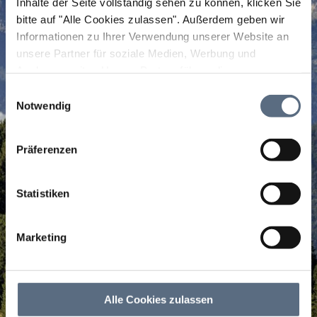
Inhalte der Seite vollständig sehen zu können, klicken Sie
bitte auf "Alle Cookies zulassen".
Außerdem geben wir
Informationen zu Ihrer Verwendung unserer Website an
unsere Partner für soziale Medien, Werbung und
Analysen weiter. Unsere Partner führen diese
Informationen möglicherweise mit weiteren Daten
Einwilligungsauswahl
zusammen, die Sie ihnen bereitgestellt haben oder die
Notwendig
sie im Rahmen Ihrer Nutzung der Dienste gesammelt
haben.
Präferenzen
Statistiken
Marketing
Alle Cookies zulassen