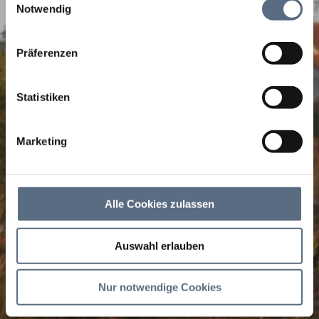
zusammen, die Sie ihnen bereitgestellt haben oder die
Notwendig
sie im Rahmen Ihrer Nutzung der Dienste gesammelt
haben.
Präferenzen
Statistiken
Marketing
Alle Cookies zulassen
Auswahl erlauben
Nur notwendige Cookies