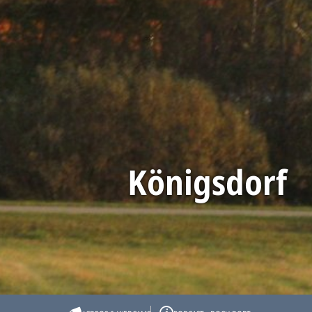
Königsdorf
Startseite
Reiseplanung
Unsere Orte
Königsdorf
Königsdorf