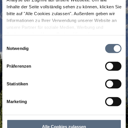
Inhalte der Seite vollständig sehen zu können, klicken Sie
bitte auf "Alle Cookies zulassen".
Außerdem geben wir
Informationen zu Ihrer Verwendung unserer Website an
unsere Partner für soziale Medien, Werbung und
Analysen weiter. Unsere Partner führen diese
Informationen möglicherweise mit weiteren Daten
Einwilligungsauswahl
zusammen, die Sie ihnen bereitgestellt haben oder die
Notwendig
sie im Rahmen Ihrer Nutzung der Dienste gesammelt
haben.
Präferenzen
Statistiken
Marketing
Alle Cookies zulassen