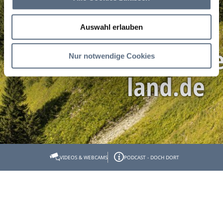
Auswahl erlauben
holger.lortz(at)toelze
Nur notwendige Cookies
land.de
Startseite
Unser Tipp
holger.lortz(at)toelzer-land.de
VIDEOS & WEBCAMS
PODCAST - DOCH DORT
holger.lortz(at)toelzer-
land.de