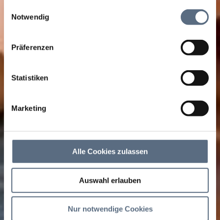
Informationen möglicherweise mit weiteren Daten
Einwilligungsauswahl
zusammen, die Sie ihnen bereitgestellt haben oder die
Notwendig
sie im Rahmen Ihrer Nutzung der Dienste gesammelt
haben.
Präferenzen
Statistiken
Marketing
Alle Cookies zulassen
Auswahl erlauben
Nur notwendige Cookies