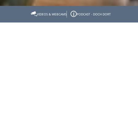
Startseite
Tölzer Land erleben
FamilienErlebnis
VIDEOS & WEBCAMS
PODCAST - DOCH DORT
Unsere TOP Freizeittipps für Groß & Klein
Unsere TOP Freizeittipps
für Groß & Klein
Die Welt von oben betrachten, ins kühle Nass der
herrlichen Seen springen, den Spuren der Wickinger
folgen - Natur pur, Spaß & Abenteuer... eine spannende
Entdeckungsreise durch´s Tölzer Land!