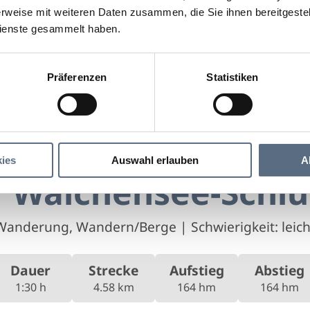
rweise mit weiteren Daten zusammen, die Sie ihnen bereitgestell
ienste gesammelt haben.
Präferenzen
Statistiken
Zur Walchensee-Schlucht
see-Schlucht
ies
Auswahl erlauben
A
r Walchensee-Schlu
Wanderung, Wandern/Berge
|
Schwierigkeit: leich
Dauer
Strecke
Aufstieg
Abstieg
1:30 h
4.58 km
164 hm
164 hm