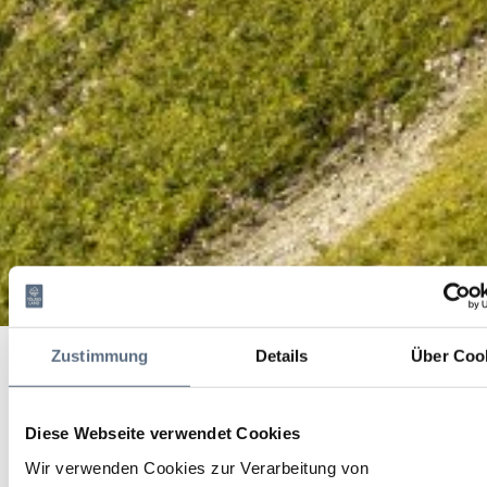
Wanderung zum Wasserfall im Lainltal/Jachenau
Startseite
Wanderung zum Wasserfall im Lainltal/Jachenau
Zustimmung
Details
Über Coo
Wanderung zum
Wasserfall im
Diese Webseite verwendet Cookies
Wir verwenden Cookies zur Verarbeitung von
Lainltal/Jachenau