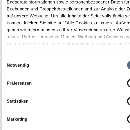
Endgeräteinformationen sowie personenbezogener Daten für 
Buchungen und Prospektbestellungen und zur Analyse der Zu
Wanderung, Wandern/Berge
auf unsere Webseite.
Um alle Inhalte der Seite vollständig s
können, klicken Sie bitte auf "Alle Cookies zulassen".
Außer
Dauer
Strecke
Aufstieg
geben wir Informationen zu Ihrer Verwendung unserer Websi
1:25 h
4.76 km
178 hm
unsere Partner für soziale Medien, Werbung und Analysen we
Unsere Partner führen diese Informationen möglicherweise m
Abstieg
weiteren Daten zusammen, die Sie ihnen bereitgestellt habe
1 hm
die sie im Rahmen Ihrer Nutzung der Dienste gesammelt ha
Einwilligungsauswahl
Notwendig
Präferenzen
Statistiken
Marketing