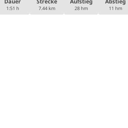
Dauer
Strecke
Aufstieg
Abstieg
1:51 h
7.44 km
28 hm
11 hm