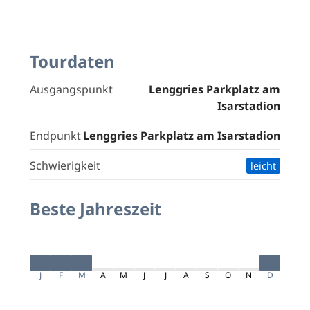
Tourdaten
Ausgangspunkt
Lenggries Parkplatz am
Isarstadion
Endpunkt
Lenggries Parkplatz am Isarstadion
Schwierigkeit
leicht
Beste Jahreszeit
J
F
M
A
M
J
J
A
S
O
N
D