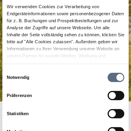
Wir verwenden Cookies zur Verarbeitung von
Endgeräteinformationen sowie personenbezogener Daten
für z. B. Buchungen und Prospektbestellungen und zur
Analyse der Zugriffe auf unsere Webseite.
Um alle
Inhalte der Seite vollständig sehen zu können, klicken Sie
bitte auf "Alle Cookies zulassen".
Außerdem geben wir
Informationen zu Ihrer Verwendung unserer Website an
unsere Partner für soziale Medien, Werbung und
Analysen weiter. Unsere Partner führen diese
Informationen möglicherweise mit weiteren Daten
Einwilligungsauswahl
zusammen, die Sie ihnen bereitgestellt haben oder die
Notwendig
sie im Rahmen Ihrer Nutzung der Dienste gesammelt
haben.
Präferenzen
Winterwanderung entlang des Lenggrieser Höhenwegs
Startseite
Richtung Arzbach
Statistiken
Winterwanderung entlang des Lenggrieser Höhenwegs Richtung
Arzbach
Winterwanderung