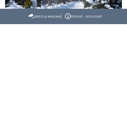
VIDEOS & WEBCAMS
PODCAST - DOCH DORT
Kleine Benediktbeurer Winter-
Moosrunde
- Start: Parkplatz am Kloster Benediktbeuern - Ziel:
Parkplatz am Kloster Benediktbeuern
Strecke:
5,860 km
Dauer:
1:25 h
Aufstieg:
21 hm
Abstieg:
21 hm