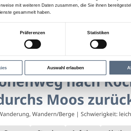
rweise mit weiteren Daten zusammen, die Sie ihnen bereitgestell
ienste gesammelt haben.
Präferenzen
Statistiken
Über Höhenweg nach Kochel und durchs Moos zurück
weg nach Kochel und durchs Moos zurück
ies
Auswahl erlauben
A
öhenweg nach Koc
durchs Moos zurüc
Wanderung, Wandern/Berge
|
Schwierigkeit: leich