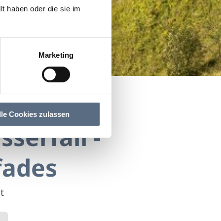
t haben oder die sie im
Marketing
fades
des
lle Cookies zulassen
erfall -
fades
t