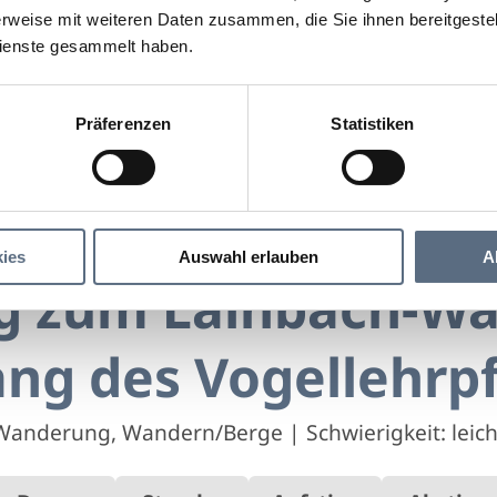
rweise mit weiteren Daten zusammen, die Sie ihnen bereitgestell
ienste gesammelt haben.
Präferenzen
Statistiken
weg zum Lainbach-Wasserfall - Entlang des Vogellehrp
 Lainbach-Wasserfall - Entlang des Vogellehrpfa
ies
Auswahl erlauben
A
 zum Lainbach-Wass
ang des Vogellehrp
Wanderung, Wandern/Berge
|
Schwierigkeit: leich