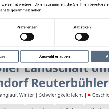
rweise mit weiteren Daten zusammen, die Sie ihnen bereitgestell
ienste gesammelt haben.
Präferenzen
Statistiken
izvoller Landschaft unterwegs: Schlehdorf Reuterbühler
r Landschaft unterwegs: Schlehdorf Reuterbühler 
ies
Auswahl erlauben
A
oller Landschaft u
hdorf Reuterbühler
Langlauf, Winter
|
Schwierigkeit: leicht
|
Geschl