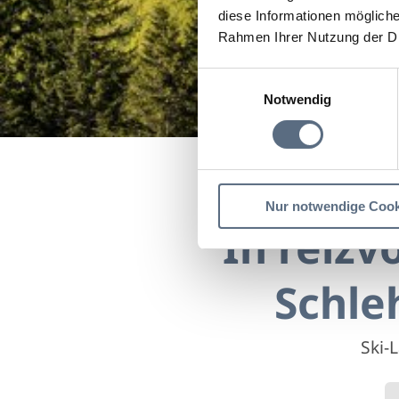
diese Informationen mögliche
Rahmen Ihrer Nutzung der D
Einwilligungsauswahl
Notwendig
In re
Startseite
In reizvolle
Nur notwendige Cook
In reizv
Schle
Ski-