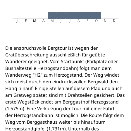
J
F
M
A
M
J
J
A
S
O
N
D
Die anspruchsvolle Bergtour ist wegen der
Gratüberschreitung ausschließlich für geübte
Wanderer geeignet. Vom Startpunkt (Parkplatz oder
Bushaltestelle Herzogstandbahn) folgt man dem
Wanderweg "H2" zum Herzogstand. Der Weg windet
sich meist durch den eindrucksvollen Bergwald den
Hang hinauf. Einige Stellen auf diesem Pfad und auch
am Gratweg später, sind mit Drahtseilen gesichert. Das
erste Wegstück endet am Berggasthof Herzogstand
(1.575m). Eine Verkürzung der Tour mit einer Fahrt
der Herzogstandbahn ist möglich. Die Route folgt dem
Weg vom Berggasthaus weiter bis hinauf zum
Herzogstandgipfel (1.731m). Unterhalb des