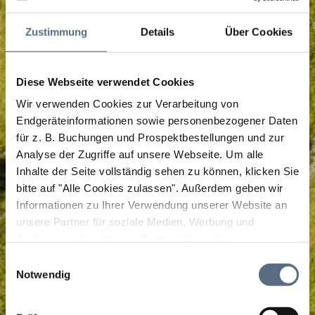
Zustimmung
Details
Über Cookies
Diese Webseite verwendet Cookies
Wir verwenden Cookies zur Verarbeitung von
Endgeräteinformationen sowie personenbezogener Daten
für z. B. Buchungen und Prospektbestellungen und zur
Analyse der Zugriffe auf unsere Webseite.
Um alle
Inhalte der Seite vollständig sehen zu können, klicken Sie
bitte auf "Alle Cookies zulassen".
Außerdem geben wir
Informationen zu Ihrer Verwendung unserer Website an
unsere Partner für soziale Medien, Werbung und
Analysen weiter. Unsere Partner führen diese
Informationen möglicherweise mit weiteren Daten
Einwilligungsauswahl
zusammen, die Sie ihnen bereitgestellt haben oder die
Notwendig
sie im Rahmen Ihrer Nutzung der Dienste gesammelt
haben.