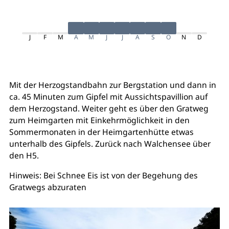
J
F
M
A
M
J
J
A
S
O
N
D
Mit der Herzogstandbahn zur Bergstation und dann in
ca. 45 Minuten zum Gipfel mit Aussichtspavillion auf
dem Herzogstand. Weiter geht es über den Gratweg
zum Heimgarten mit Einkehrmöglichkeit in den
Sommermonaten in der Heimgartenhütte etwas
unterhalb des Gipfels. Zurück nach Walchensee über
den H5.
Hinweis: Bei Schnee Eis ist von der Begehung des
Gratwegs abzuraten