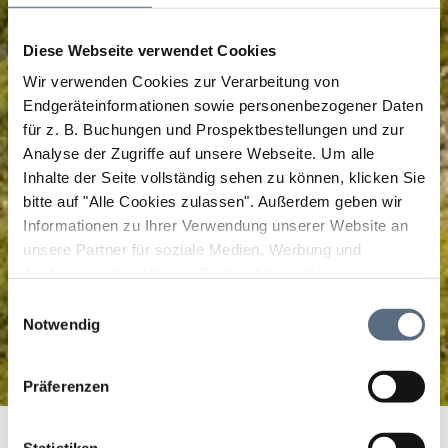
Diese Webseite verwendet Cookies
Wir verwenden Cookies zur Verarbeitung von
Endgeräteinformationen sowie personenbezogener Daten
für z. B. Buchungen und Prospektbestellungen und zur
Analyse der Zugriffe auf unsere Webseite.
Um alle
Inhalte der Seite vollständig sehen zu können, klicken Sie
bitte auf "Alle Cookies zulassen".
Außerdem geben wir
Informationen zu Ihrer Verwendung unserer Website an
unsere Partner für soziale Medien, Werbung und
Analysen weiter. Unsere Partner führen diese
Informationen möglicherweise mit weiteren Daten
Einwilligungsauswahl
zusammen, die Sie ihnen bereitgestellt haben oder die
Notwendig
sie im Rahmen Ihrer Nutzung der Dienste gesammelt
haben.
Präferenzen
Rundtour: Herzogstand 1731 m ab Bergstation über
Startseite
Gratweg zum Heimgarten 1790 m und zurück zum
Statistiken