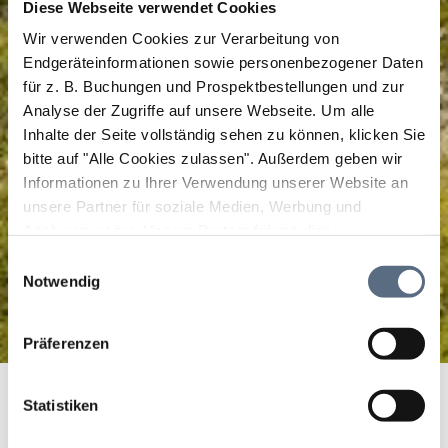
Diese Webseite verwendet Cookies
Wir verwenden Cookies zur Verarbeitung von
Endgeräteinformationen sowie personenbezogener Daten
für z. B. Buchungen und Prospektbestellungen und zur
Analyse der Zugriffe auf unsere Webseite.
Um alle
Inhalte der Seite vollständig sehen zu können, klicken Sie
bitte auf "Alle Cookies zulassen".
Außerdem geben wir
Informationen zu Ihrer Verwendung unserer Website an
unsere Partner für soziale Medien, Werbung und
Analysen weiter. Unsere Partner führen diese
Informationen möglicherweise mit weiteren Daten
Einwilligungsauswahl
zusammen, die Sie ihnen bereitgestellt haben oder die
Notwendig
sie im Rahmen Ihrer Nutzung der Dienste gesammelt
haben.
Präferenzen
MeinBankerl Familienweg
Startseite
MeinBankerl Familienweg
Statistiken
MeinBankerl Familienweg