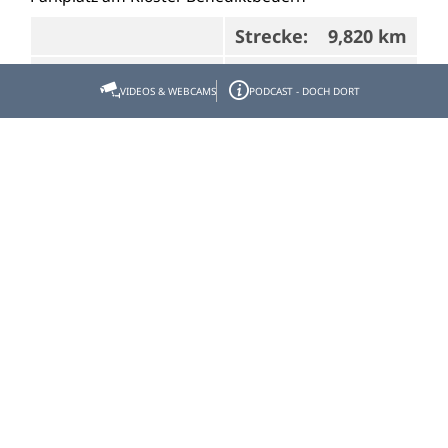
Strecke:
9,820 km
Dauer:
2:52 h
Aufstieg:
25 hm
VIDEOS & WEBCAMS
PODCAST - DOCH DORT
Abstieg:
25 hm
Schwierigkeit:
leicht
Bad Tölz