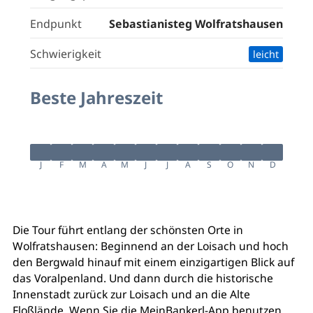
Endpunkt
Sebastianisteg Wolfratshausen
Schwierigkeit
leicht
Beste Jahreszeit
J
F
M
A
M
J
J
A
S
O
N
D
Die Tour führt entlang der schönsten Orte in
Wolfratshausen: Beginnend an der Loisach und hoch
den Bergwald hinauf mit einem einzigartigen Blick auf
das Voralpenland. Und dann durch die historische
Innenstadt zurück zur Loisach und an die Alte
Floßlände. Wenn Sie die MeinBankerl-App benutzen,