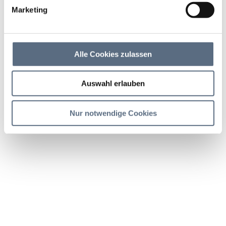
Themenweg, Wandern/Berge
|
Marketing
Schwierigkeit: leicht
Dauer
Strecke
Aufstieg
Alle Cookies zulassen
:50 h
3.1 km
86 hm
Auswahl erlauben
Abstieg
88 hm
Nur notwendige Cookies