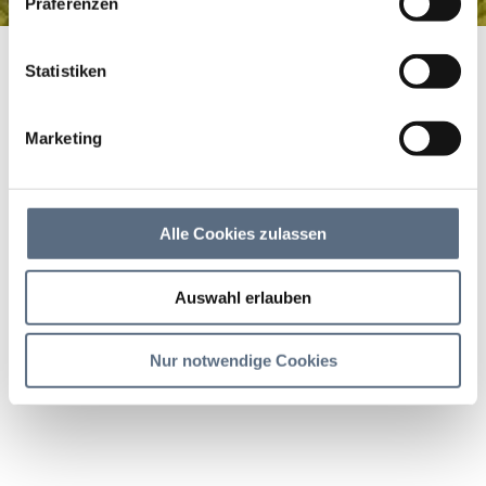
Präferenzen
Lenggries - Ochsenkamp
Startseite
Lenggries - Ochsenkamp
Statistiken
Lenggries - Ochsenkamp
Bergtour, Wandern/Berge
|
Schwierigkeit:
Marketing
leicht
Dauer
Strecke
Aufstieg
Alle Cookies zulassen
5:48 h
14.03 km
873 hm
Auswahl erlauben
Abstieg
873 hm
Nur notwendige Cookies