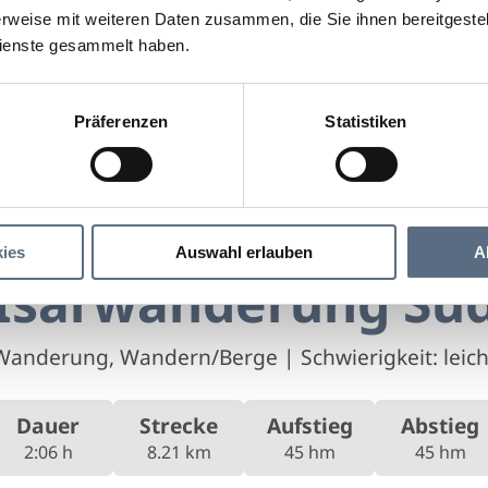
rweise mit weiteren Daten zusammen, die Sie ihnen bereitgestell
ienste gesammelt haben.
Präferenzen
Statistiken
Isarwanderung Süd
ung Süd
ies
Auswahl erlauben
A
Isarwanderung Sü
Wanderung, Wandern/Berge
|
Schwierigkeit: leich
Dauer
Strecke
Aufstieg
Abstieg
2:06 h
8.21 km
45 hm
45 hm