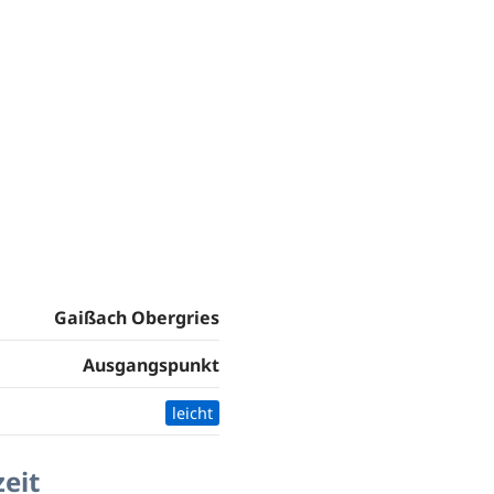
Gaißach Obergries
Ausgangspunkt
leicht
zeit