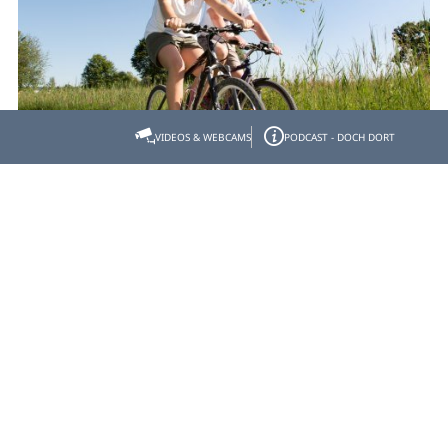
VIDEOS & WEBCAMS
PODCAST - DOCH DORT
Klosterrunde Schlehdorf nach
Benediktbeuern durchs
Kochelseemoos
- Start: Schlehdorf Gasthof Klosterbräu - Ziel:
Schlehdorf Gasthof Klosterbräu
Strecke: