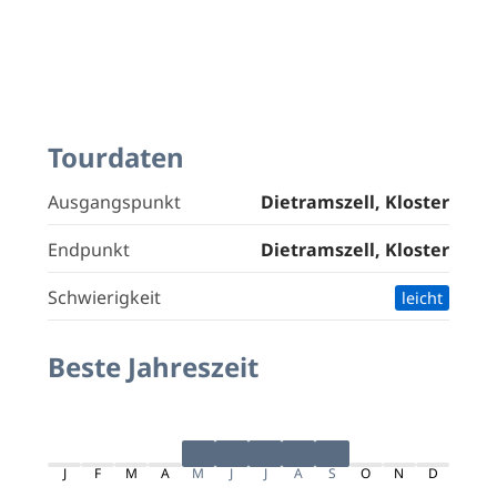
Tourdaten
Ausgangspunkt
Dietramszell, Kloster
Endpunkt
Dietramszell, Kloster
Schwierigkeit
leicht
Beste Jahreszeit
J
F
M
A
M
J
J
A
S
O
N
D