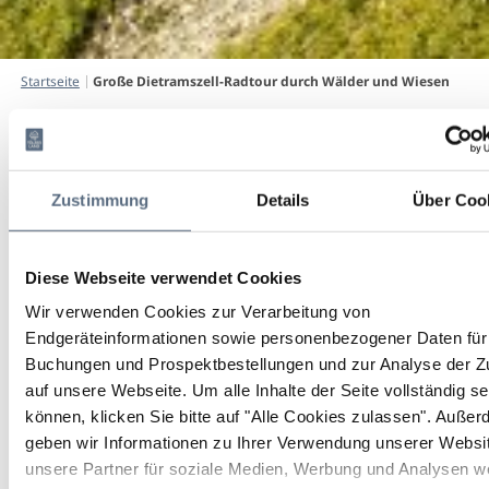
Große Dietramszell-Radtour durch Wälder und Wiesen
Startseite
Große Dietramszell-Radtour durch Wälder und Wiesen
Große Dietramszell-
Radtour durch Wälder und
Zustimmung
Details
Über Coo
Wiesen
Rad, Radfahren
|
Schwierigkeit: leicht
Diese Webseite verwendet Cookies
Wir verwenden Cookies zur Verarbeitung von
Dauer
Strecke
Aufstieg
Endgeräteinformationen sowie personenbezogener Daten für 
2:08 h
29.3 km
320 hm
Buchungen und Prospektbestellungen und zur Analyse der Zu
auf unsere Webseite.
Um alle Inhalte der Seite vollständig s
Abstieg
können, klicken Sie bitte auf "Alle Cookies zulassen".
Außer
313 hm
geben wir Informationen zu Ihrer Verwendung unserer Websi
unsere Partner für soziale Medien, Werbung und Analysen we