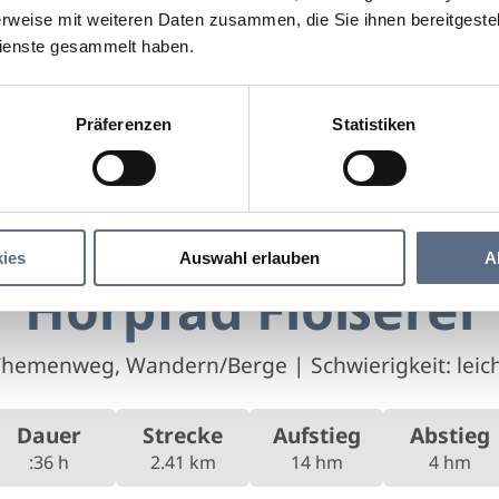
rweise mit weiteren Daten zusammen, die Sie ihnen bereitgestell
ienste gesammelt haben.
Präferenzen
Statistiken
Hörpfad Flößerei
ßerei
ies
Auswahl erlauben
A
Hörpfad Flößerei
Themenweg, Wandern/Berge
|
Schwierigkeit: leic
Dauer
Strecke
Aufstieg
Abstieg
:36 h
2.41 km
14 hm
4 hm